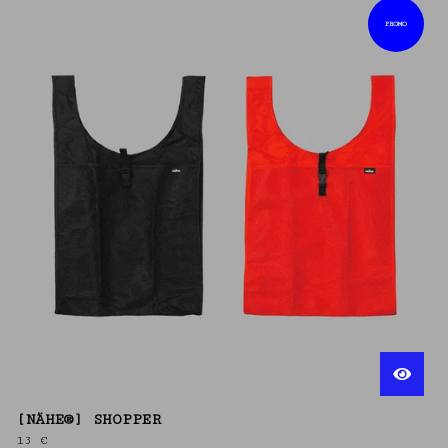
PROMO
[NÄHE®] SHOPPER
13
€