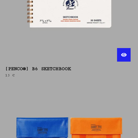
[PENCO®] B6 SKETCHBOOK
13
€