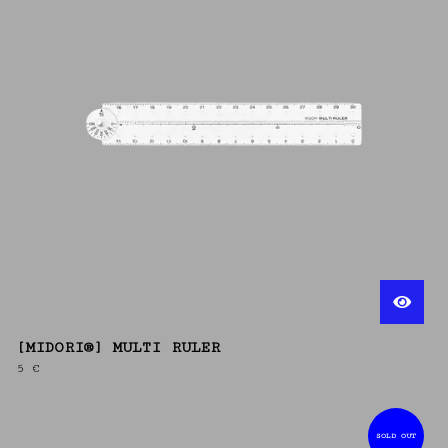
[MIDORI®] MULTI RULER
5
€
SOLD OUT