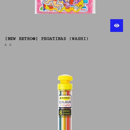
[NEW RETRO®] PEGATINAS (WASHI)
6
€