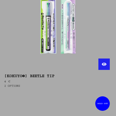
[KOKUYO®] BEETLE TIP
4
€
2 OPTIONS
SOLD OUT