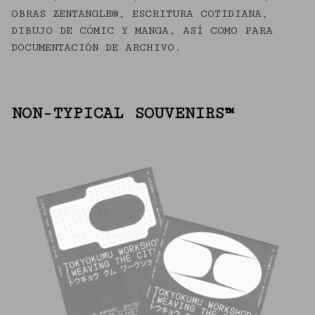
OBRAS ZENTANGLE®, ESCRITURA COTIDIANA,
DIBUJO DE CÓMIC Y MANGA, ASÍ COMO PARA
DOCUMENTACIÓN DE ARCHIVO.
NON-TYPICAL SOUVENIRS™