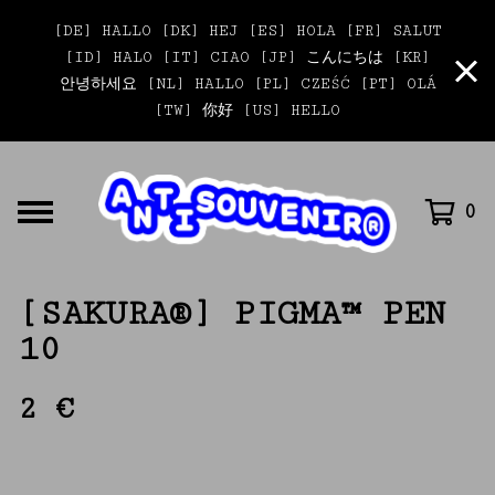
[DE] HALLO [DK] HEJ [ES] HOLA [FR] SALUT
[ID] HALO [IT] CIAO [JP] こんにちは [KR]
안녕하세요 [NL] HALLO [PL] CZEŚĆ [PT] OLÁ
[TW] 你好 [US] HELLO
0
[SAKURA®] PIGMA™ PEN
10
2
€