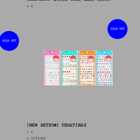
4
€
SOLD OUT
SOLD OUT
[NEW RETRO®] PEGATINAS
3
€
)
4 OPTIONS