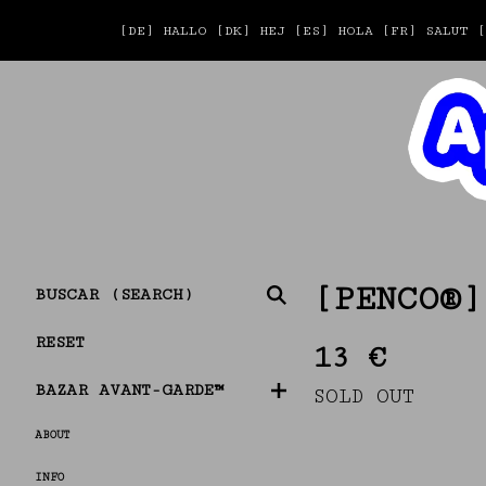
[DE] HALLO [DK] HEJ [ES] HOLA [FR] SALU
BUSCAR
[PENCO®]
(SEARCH)
RESET
13
€
BAZAR AVANT-GARDE™
SOLD OUT
ABOUT
INFO