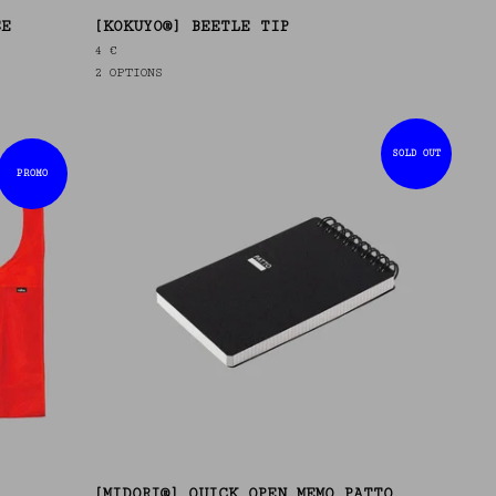
CE
[KOKUYO®] BEETLE TIP
4
€
2 OPTIONS
SOLD OUT
PROMO
[MIDORI®] QUICK OPEN MEMO PATTO