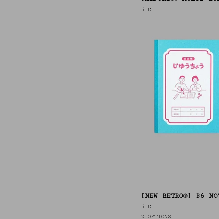
5
€
[NEW RETRO®] B6 NO
5
€
2 OPTIONS