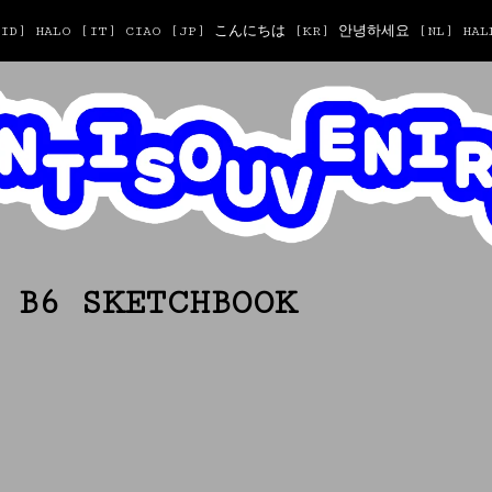
T [ID] HALO [IT] CIAO [JP] こんにちは [KR] 안녕하세요 [NL] HALL
 B6 SKETCHBOOK