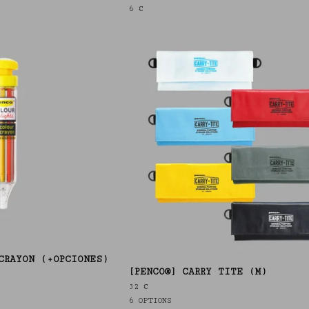
6
€
CRAYON (+OPCIONES)
[PENCO®] CARRY TITE (M)
32
€
6 OPTIONS