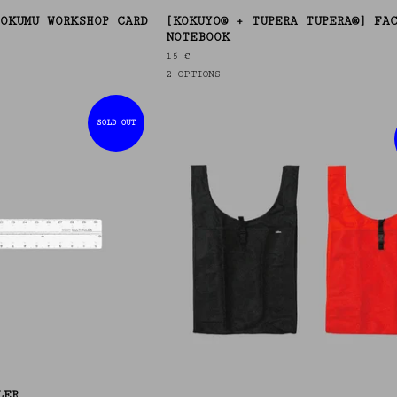
OKUMU WORKSHOP CARD
[KOKUYO® + TUPERA TUPERA®] FA
NOTEBOOK
15
€
2 OPTIONS
SOLD OUT
LER