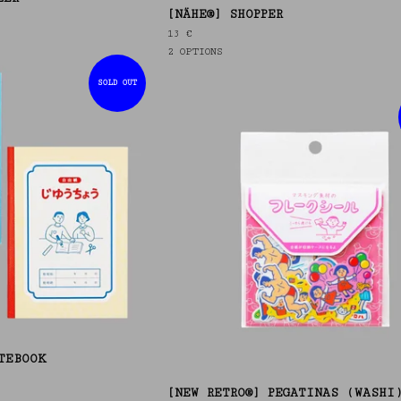
[NÄHE®] SHOPPER
13
€
2 OPTIONS
SOLD OUT
TEBOOK
[NEW RETRO®] PEGATINAS (WASHI