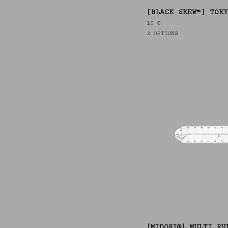
[BLACK SKEW™] TOKY
10
€
2 OPTIONS
[MIDORI®] MULTI RU