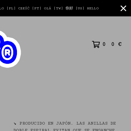
O [PL] CZEŚĆ [PT] OLÁ [TW] 你好 [US] HELLO
0
0
€
↘ PRODUCIDO EN JAPÓN. LAS ANILLAS DE
DOBLE ESPIRAL EVITAN QUE SE ENGANCHE