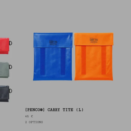
[PENCO®] CARRY TITE (L)
48
€
2 OPTIONS