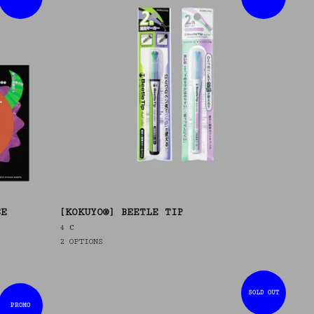
CE
[KOKUYO®] BEETLE TIP
4
€
2 OPTIONS
SOLD OUT
PROMO