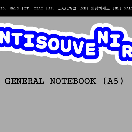
T [ID] HALO [IT] CIAO [JP] こんにちは [KR] 안녕하세요 [NL] HALL
 GENERAL NOTEBOOK (A5)