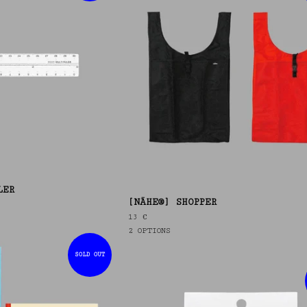
LER
[NÄHE®] SHOPPER
13
€
2 OPTIONS
SOLD OUT