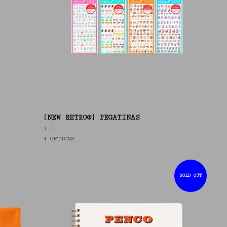
[NEW RETRO®] PEGATINAS
3
€
)
4 OPTIONS
SOLD OUT