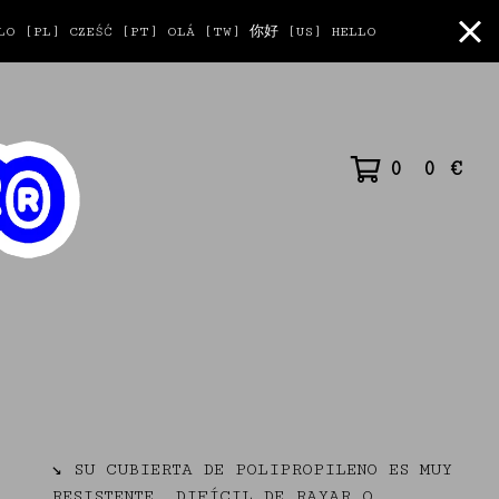
O [PL] CZEŚĆ [PT] OLÁ [TW] 你好 [US] HELLO
0
0
€
↘ SU CUBIERTA DE POLIPROPILENO ES MUY
RESISTENTE, DIFÍCIL DE RAYAR O