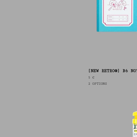
[NEW RETRO®] B6 NO
5
€
2 OPTIONS