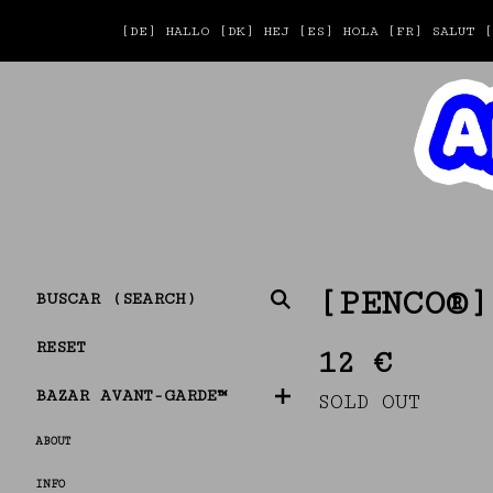
[DE] HALLO [DK] HEJ [ES] HOLA [FR] SALU
BUSCAR
[PENCO®]
(SEARCH)
RESET
12
€
BAZAR AVANT-GARDE™
SOLD OUT
ABOUT
INFO