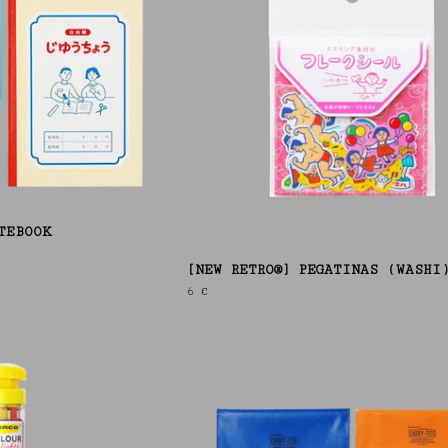
TEBOOK
[NEW RETRO®] PEGATINAS (WASHI
6
€