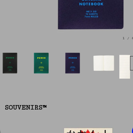
1
/ 
 SOUVENIRS™