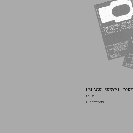
[BLACK SKEW™] TOKY
10
€
2 OPTIONS