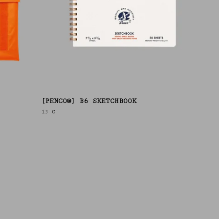
[PENCO®] B6 SKETCHBOOK
13
€