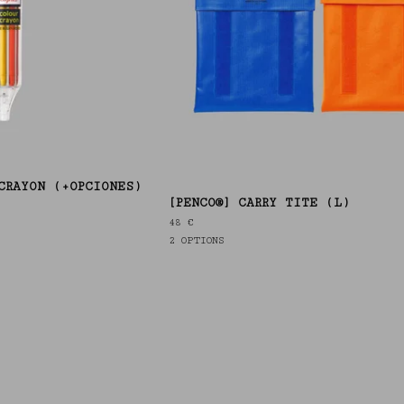
CRAYON (+OPCIONES)
[PENCO®] CARRY TITE (L)
48
€
2 OPTIONS