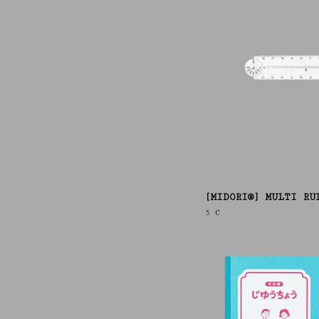
[MIDORI®] MULTI RU
5
€