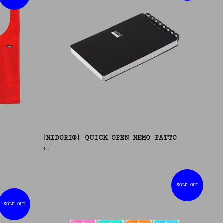
[MIDORI®] QUICK OPEN MEMO PATTO
4
€
SOLD OUT
SOLD OUT