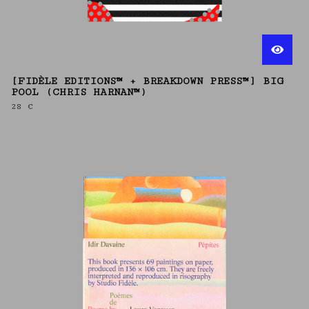
[FIDÈLE EDITIONS™ + BREAKDOWN PRESS™] BIG
POOL (CHRIS HARNAN™)
28
€