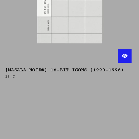
[MASALA NOIR®] 16-BIT ICONS (1990–1996)
18
€