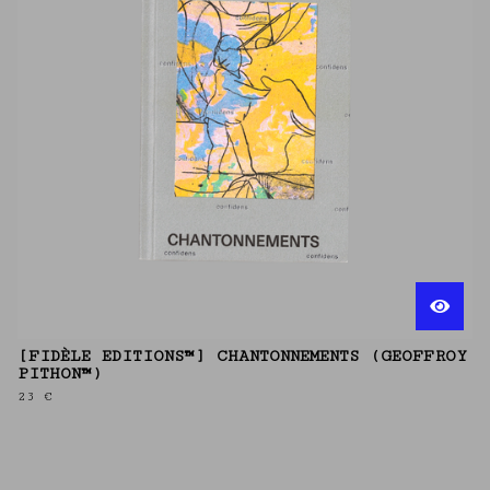
[FIDÈLE EDITIONS™] CHANTONNEMENTS (GEOFFROY
PITHON™)
23
€