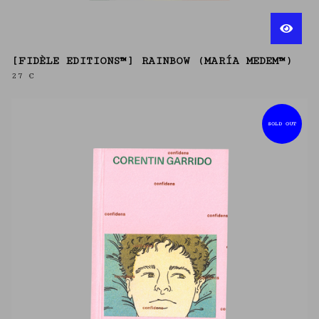
[FIDÈLE EDITIONS™] RAINBOW (MARÍA MEDEM™)
27
€
SOLD OUT