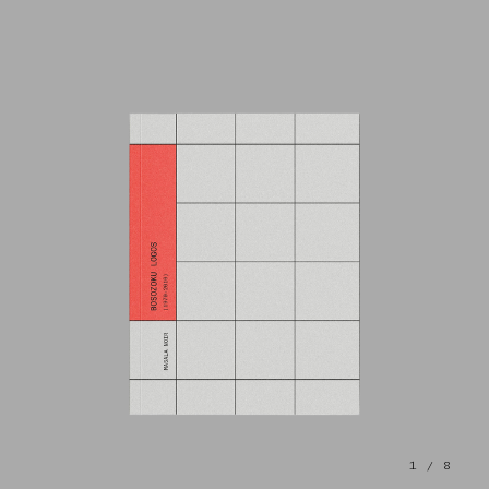
1
/ 8