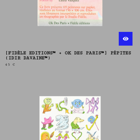
[FIDÈLE EDITIONS™ + OK DES PARIS™] PÉPITES
(IDIR DAVAINE™)
45
€