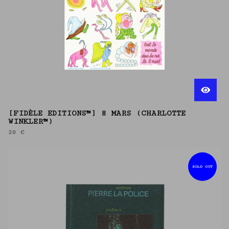
[FIDÈLE EDITIONS™] 8 MARS (CHARLOTTE
WINKLER™)
20
€
SOLD OUT