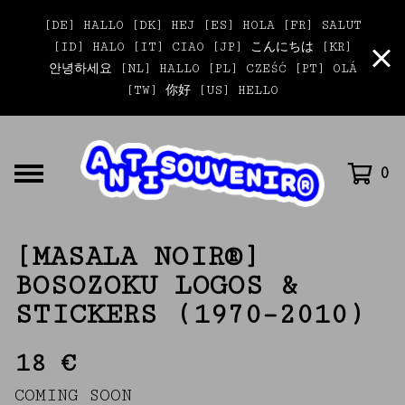
[DE] HALLO [DK] HEJ [ES] HOLA [FR] SALUT
[ID] HALO [IT] CIAO [JP] こんにちは [KR]
안녕하세요 [NL] HALLO [PL] CZEŚĆ [PT] OLÁ
[TW] 你好 [US] HELLO
0
[MASALA NOIR®]
BOSOZOKU LOGOS &
STICKERS (1970–2010)
18
€
COMING SOON