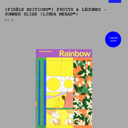
[FIDÈLE EDITIONS™] FRUITS & LÉGUMES -
SUMMER SLIDE (LINDA MERAD™)
25
€
COMING
SOON