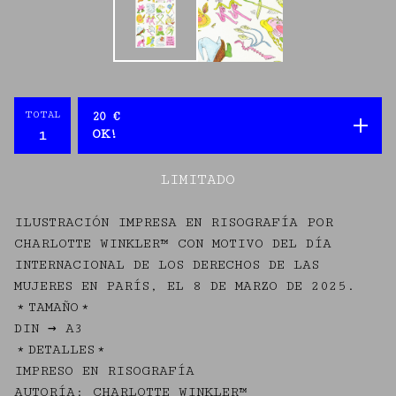
TOTAL
20
€
OK!
LIMITADO
ILUSTRACIÓN IMPRESA EN RISOGRAFÍA POR
CHARLOTTE WINKLER™ CON MOTIVO DEL DÍA
INTERNACIONAL DE LOS DERECHOS DE LAS
MUJERES EN PARÍS, EL 8 DE MARZO DE 2025.
﹡TAMAÑO﹡
DIN → A3
﹡DETALLES﹡
IMPRESO EN RISOGRAFÍA
AUTORÍA: CHARLOTTE WINKLER™