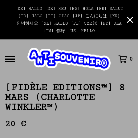
[DE] HALLO [DK] HEJ [ES] HOLA [FR] SALUT
[ID] HALO [IT] CIAO [JP] こんにちは [KR]
안녕하세요 [NL] HALLO [PL] CZEŚĆ [PT] OLÁ
[TW] 你好 [US] HELLO
0
[FIDÈLE EDITIONS™] 8
MARS (CHARLOTTE
WINKLER™)
20
€