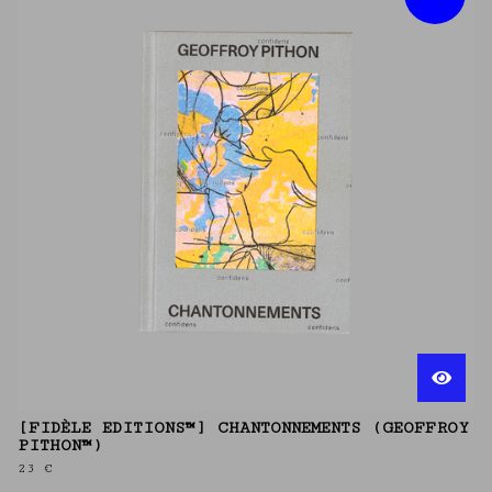
[FIDÈLE EDITIONS™] CHANTONNEMENTS (GEOFFROY
PITHON™)
23
€