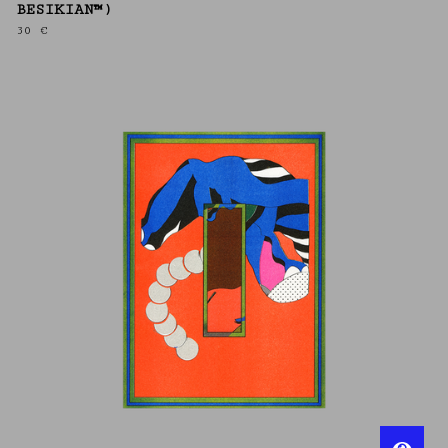
BESIKIAN™)
30
€