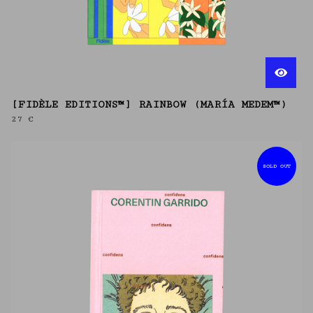
[FIDÈLE EDITIONS™] RAINBOW (MARÍA MEDEM™)
27
€
SOLD OUT