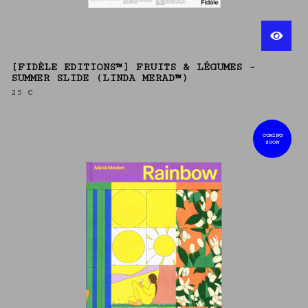
[FIDÈLE EDITIONS™] FRUITS & LÉGUMES -
SUMMER SLIDE (LINDA MERAD™)
25
€
COMING
SOON