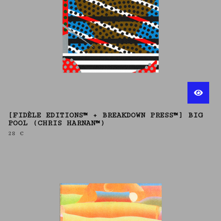
[FIDÈLE EDITIONS™ + BREAKDOWN PRESS™] BIG
POOL (CHRIS HARNAN™)
28
€