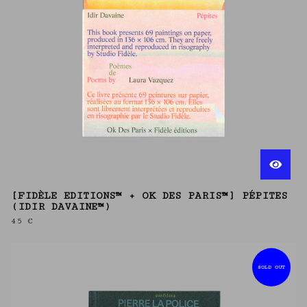
[FIDÈLE EDITIONS™ + OK DES PARIS™] PÉPITES
(IDIR DAVAINE™)
45
€
SOLD OUT