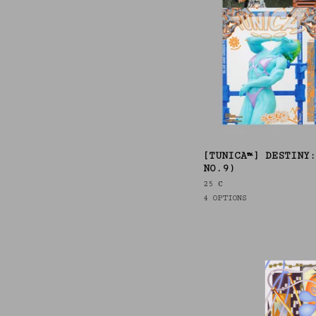
[TUNICA™] DES­TINY:
NO.9)
25
€
4 OPTIONS