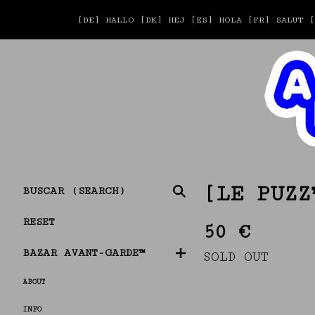
[DE] HALLO [DK] HEJ [ES] HOLA [FR] SALU
BUSCAR
[LE PUZZ
(SEARCH)
RESET
50
€
BAZAR AVANT-GARDE™
SOLD OUT
ABOUT
INFO