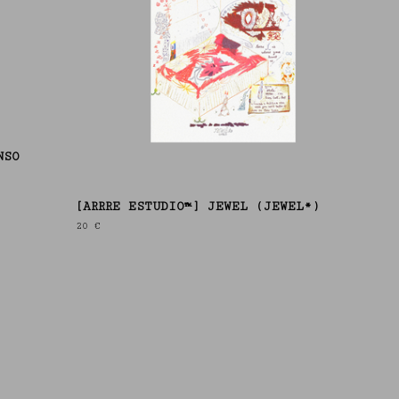
NSO
[ARRRE ESTUDIO™] JEWEL (JEWEL*)
20
€