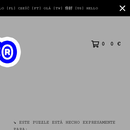
O [PL] CZEŚĆ [PT] OLÁ [TW] 你好 [US] HELLO
0
0
€
↘ ESTE PUZZLE ESTÁ HECHO EXPRESAMENTE
PARA: