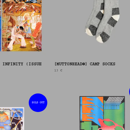
 IN­FIN­ITY (ISSUE
[MUTTONHEAD®] CAMP SOCKS
13
€
SOLD OUT