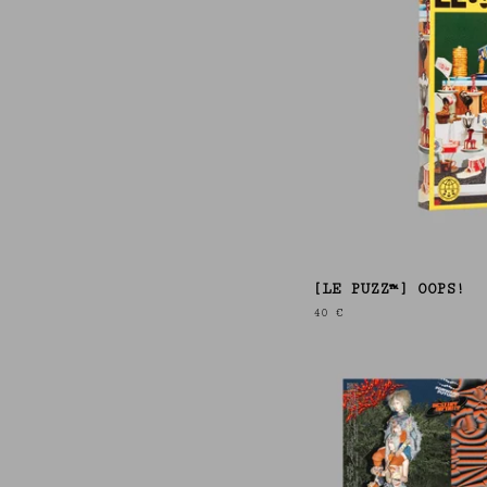
[LE PUZZ™] OOPS!
40
€