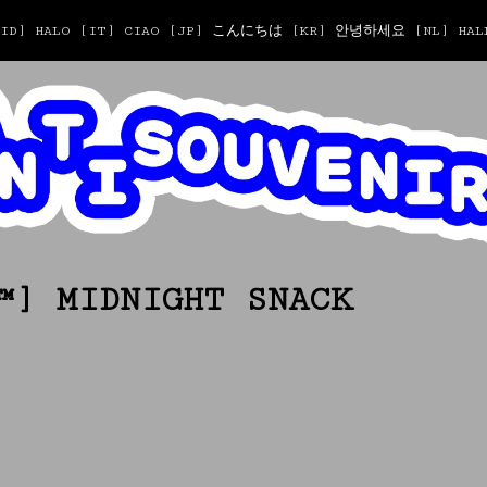
T [ID] HALO [IT] CIAO [JP] こんにちは [KR] 안녕하세요 [NL] HALL
™] MIDNIGHT SNACK