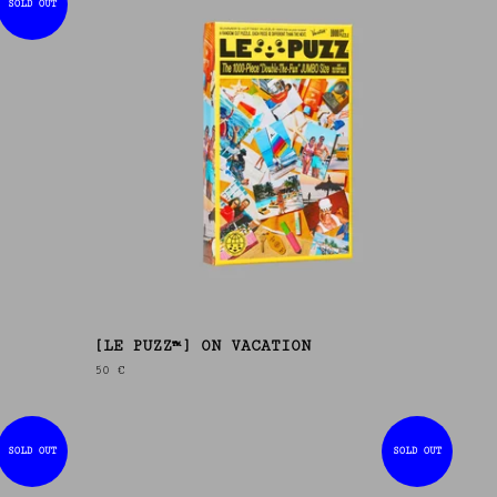
SOLD OUT
[LE PUZZ™] ON VACATION
50
€
SOLD OUT
SOLD OUT