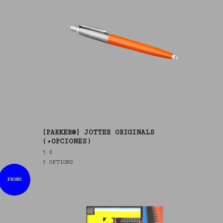
[PARKER®] JOTTER ORIGINALS
(+OPCIONES)
5
€
5 OPTIONS
PROMO