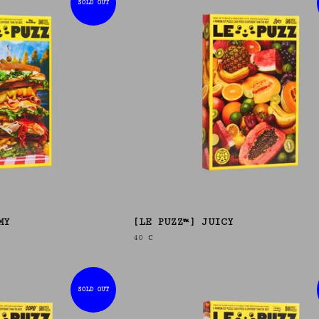
SOLD OUT
MY
[LE PUZZ™] JUICY
40
€
SOLD OUT