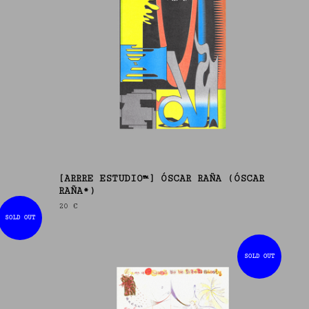
[ARRRE ESTUDIO™] ÓSCAR RAÑA (ÓSCAR
RAÑA*)
20
€
SOLD OUT
SOLD OUT