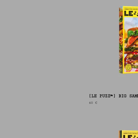
[LE PUZZ™] BIG SAM
40
€