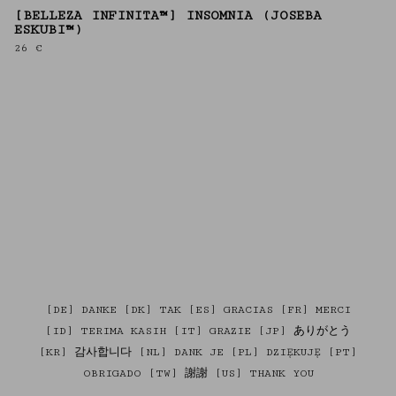
[BELLEZA INFINITA™] INSOMNIA (JOSEBA
ESKUBI™)
26
€
[DE] DANKE [DK] TAK [ES] GRACIAS [FR] MERCI
[ID] TERIMA KASIH [IT] GRAZIE [JP] ありがとう
[KR] 감사합니다 [NL] DANK JE [PL] DZIĘKUJĘ [PT]
OBRIGADO [TW] 謝謝 [US] THANK YOU