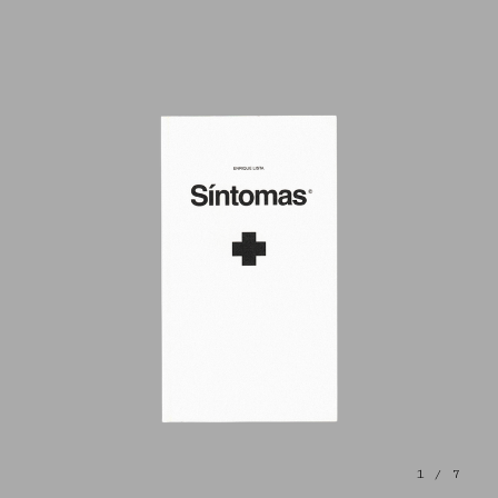
1
/ 7