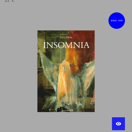
22
€
SOLD OUT