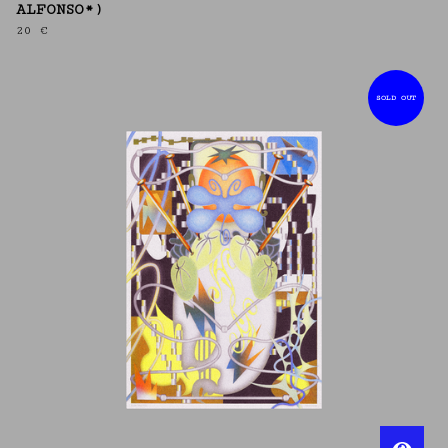
ALFONSO*)
20
€
SOLD OUT