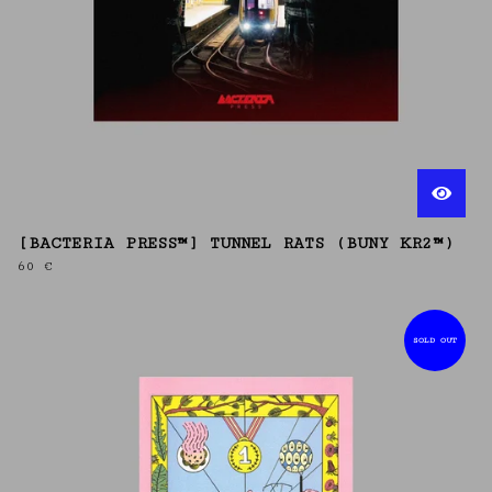
[BACTERIA PRESS™] TUNNEL RATS (BUNY KR2™)
60
€
SOLD OUT