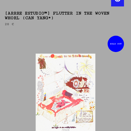
[ARRRE ESTUDIO™] FLUTTER IN THE WOVEN
WHORL (CAN YANG*)
20
€
SOLD OUT