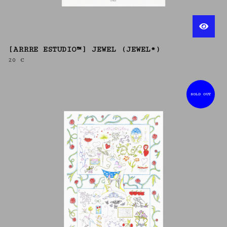
[ARRRE ESTUDIO™] JEWEL (JEWEL*)
20
€
SOLD OUT