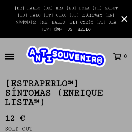
[DE] HALLO [DK] HEJ [ES] HOLA [FR] SALUT
[ID] HALO [IT] CIAO [JP] こんにちは [KR]
안녕하세요 [NL] HALLO [PL] CZEŚĆ [PT] OLÁ
[TW] 你好 [US] HELLO
0
[ESTRAPERLO™]
SÍNTOMAS (ENRIQUE
LISTA™)
12
€
SOLD OUT