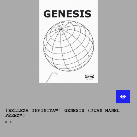
[BELLEZA INFINITA™] GENESIS (JUAN MANEL
PÉREZ™)
8
€