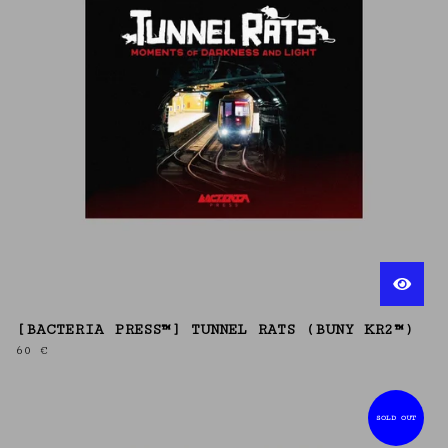
[BACTERIA PRESS™] TUNNEL RATS (BUNY KR2™)
60
€
SOLD OUT