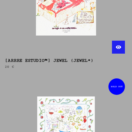
[ARRRE ESTUDIO™] JEWEL (JEWEL*)
20
€
SOLD OUT