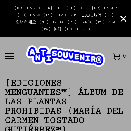
[DE] HALLO [DK] HEJ [ES] HOLA [FR] SALUT
[ID] HALO [IT] CIAO [JP] こんにちは [KR]
안녕하세요 [NL] HALLO [PL] CZEŚĆ [PT] OLÁ
[TW] 你好 [US] HELLO
0
[EDICIONES
MENGUANTES™] ÁLBUM DE
LAS PLANTAS
PROHIBIDAS (MARÍA DEL
CARMEN TOSTADO
GUTIÉRREZ™)