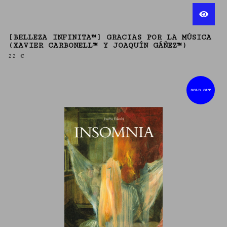
[BELLEZA INFINITA™] GRACIAS POR LA MÚSICA
(XAVIER CARBONELL™ Y JOAQUÍN GÁÑEZ™)
22
€
SOLD OUT