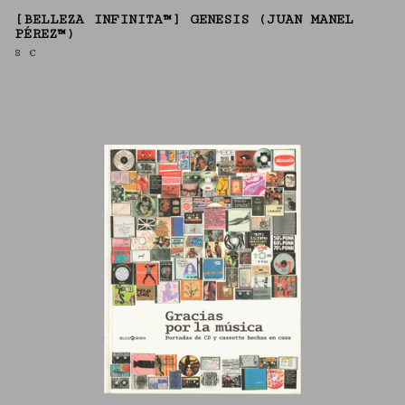
[BELLEZA INFINITA™] GENESIS (JUAN MANEL
PÉREZ™)
8
€