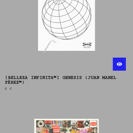
[BELLEZA INFINITA™] GENESIS (JUAN MANEL
PÉREZ™)
8
€