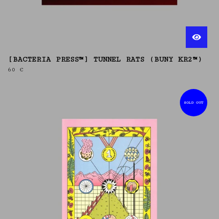
[BACTERIA PRESS™] TUNNEL RATS (BUNY KR2™)
60
€
SOLD OUT