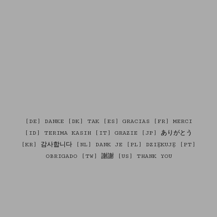
[DE] DANKE [DK] TAK [ES] GRACIAS [FR] MERCI
[ID] TERIMA KASIH [IT] GRAZIE [JP] ありがとう
[KR] 감사합니다 [NL] DANK JE [PL] DZIĘKUJĘ [PT]
OBRIGADO [TW] 謝謝 [US] THANK YOU