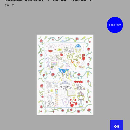
20
€
SOLD OUT