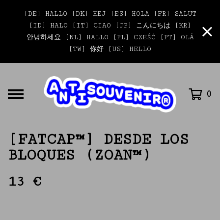
[DE] HALLO [DK] HEJ [ES] HOLA [FR] SALUT
[ID] HALO [IT] CIAO [JP] こんにちは [KR]
안녕하세요 [NL] HALLO [PL] CZEŚĆ [PT] OLÁ
[TW] 你好 [US] HELLO
0
[FATCAP™] DESDE LOS
BLOQUES (ZOAN™)
13
€